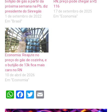
botijão de gás a partir da
RN; preço pode chegar a R$
próxima semana na Pb, diz
116
presidente do Sinregás
17 de setembro de 2025
1 de setembro de 2022
Em "Economia"
Em "Brasil"
Economia: Reajute no
preço do gás de cozinha, e
o butijão de 13k fica mais
caro no RN
10 de abril de 2026
Em "Economia"
WhatsApp
Facebook
Twitter
Email