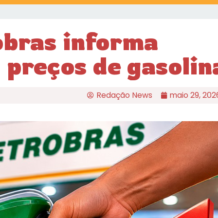
obras informa
 preços de gasolin
Redação News
maio 29, 202