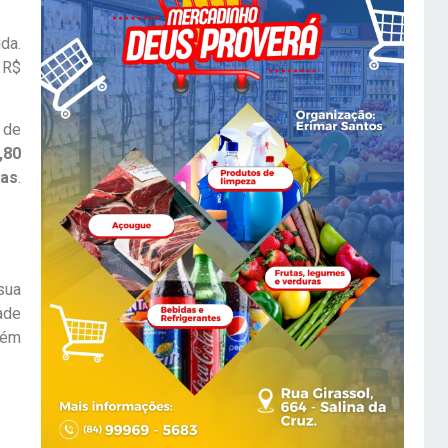
da.
 R$
 de
,80
bas
.
sua
ade
tém