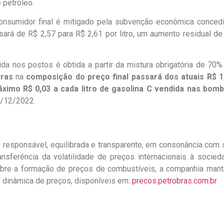
 petróleo.
consumidor final é mitigado pela subvenção econômica concedi
sará de R$ 2,57 para R$ 2,61 por litro, um aumento residual de
da nos postos é obtida a partir da mistura obrigatória de 70%
bras
na
composição do preço final
passará dos atuais R$ 1
ximo R$ 0,03 a cada litro de gasolina C vendida nas bom
1/12/2022.
responsável, equilibrada e transparente, em consonância com 
nsferência da volatilidade de preços internacionais à socied
sobre a formação de preços de combustíveis, a companhia man
 dinâmica de preços, disponíveis em:
precos.petrobras.com.br