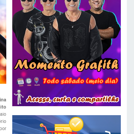
ina
ito
aio
rio
por