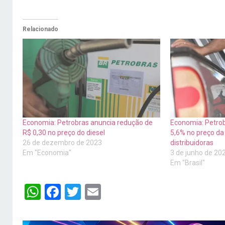
Relacionado
Economia: Petrobras anuncia redução de
Economia: Petro
R$ 0,30 no preço do diesel
5,6% no preço da
26 de dezembro de 2023
distribuidoras
Em "Economia"
3 de junho de 20
Em "Brasil"
WhatsApp
Facebook
Twitter
Email