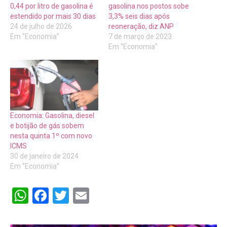
0,44 por litro de gasolina é
gasolina nos postos sobe
estendido por mais 30 dias
3,3% seis dias após
24 de julho de 2026
reoneração, diz ANP
Em "Economia"
7 de março de 2023
Em "Economia"
Economia: Gasolina, diesel
e botijão de gás sobem
nesta quinta 1º com novo
ICMS
30 de janeiro de 2024
Em "Economia"
WhatsApp
Facebook
Twitter
Email