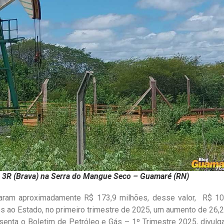
a 3R (Brava) na Serra do Mangue Seco – Guamaré (RN)
aram aproximadamente R$ 173,9 milhões, desse valor, R$ 10
s ao Estado, no primeiro trimestre de 2025, um aumento de 26,
nta o Boletim de Petróleo e Gás – 1º Trimestre 2025, divulg