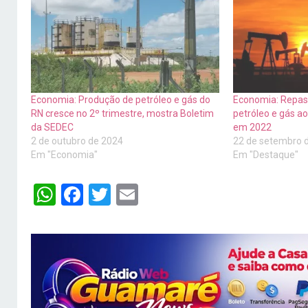
Economia: Produção de petróleo e gás do
Economia: Repass
RN cresce no 2º trimestre, mostra Boletim
petróleo e gás 
da SEDEC
em 2022
2 de outubro de 2024
22 de setembro 
Em "Economia"
Em "Destaque"
WhatsApp
Facebook
Twitter
Email