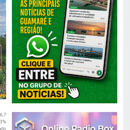
6,7
23%
ado