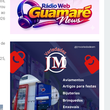
os,
rou
 ao
026
 de
25,