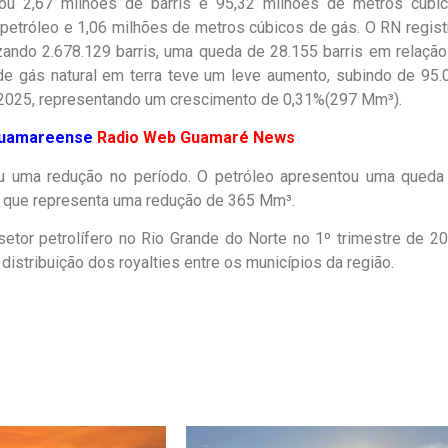
çou 2,67 milhões de barris e 95,32 milhões de metros cúbic
e petróleo e 1,06 milhões de metros cúbicos de gás. O RN regist
zando 2.678.129 barris, uma queda de 28.155 barris em relação
e gás natural em terra teve um leve aumento, subindo de 95.
2025, representando um crescimento de 0,31%(297 Mm³).
guamareense
Radio Web Guamaré News
rou uma redução no período. O petróleo apresentou uma queda
o que representa uma redução de 365 Mm³.
etor petrolífero no Rio Grande do Norte no 1º trimestre de 20
tribuição dos royalties entre os municípios da região.