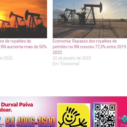
e de royalties de
Economia: Repasse dos royalties de
ao RN aumenta mais de 50%
petróleo no RN cresceu 77,3% entre 2019
2022
de 2022
22 de janeiro de 2023
Em "Economia"