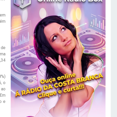
 em
bém
 de
uma
,34
8%)
, o
 ao
 Em
o e