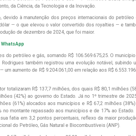
nto, da Ciência, da Tecnologia e da Inovação.
, devido à manutenção dos preços internacionais do petróleo
dólar — o que elevou o valor convertido dos royalties — e tam
produção de dezembro de 2024, que foi maior.
o WhatsApp
es do petróleo e gás, somando R$ 106.569.675,25. O município
o Rodrigues também registrou uma evolução notável, subindo 
4 — um aumento de R$ 9.204.061,00 em relação aos R$ 6.553.196
tor totalizaram R$ 137,7 milhões, dos quais R$ 80,1 milhões (5
lhões (42%) ao governo do Estado. Já no 1º trimestre de 2025
ilhões (61%) alocados aos municípios e R$ 67,2 milhões (38%)
% no montante repassado aos municípios e de 17% ao Estado.
 sua fatia em 3,2 pontos percentuais, reflexo da maior produçã
acional do Petróleo, Gás Natural e Biocombustíveis (ANP).