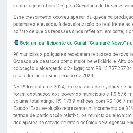
nesta segunda-feira (05) pela Secretaria de Desenvolvime
Esse crescimento ocorreu apesar da queda na produção
patamares elevados, à desvalorização do real frente ao 
ao fato de que os repasses ainda refletiam, em parte, a 
Seja um participante do Canal “Guamaré News” n
98 municípios potiguares receberam repasses de royalti
Grossos se destacou como maior beneficiário e Alto d
colocação e alcançando o 2º lugar, com R$ 15.757.257,3
recebidos no mesmo período de 2024.
No 1º trimestre de 2024, os repasses de royalties do se
foram destinados aos governos municipais e R$ 57,6 mi
volume total atingiu R$ 173,9 milhões, com R$ 106,7 m
Estado. Essa evolução representa um incremento de 33
termos de participação relativa, os municípios elevaram
dos ajustes no critério de rateio definido pela Agência N