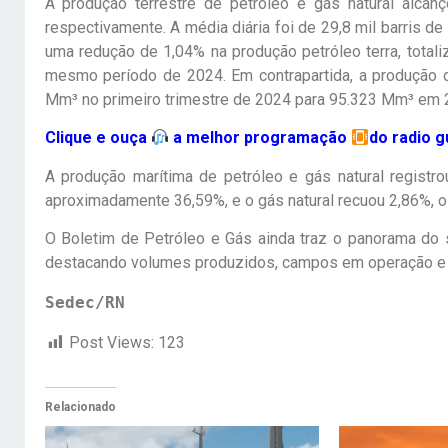
A produção terrestre de petróleo e gás natural alcan
respectivamente. A média diária foi de 29,8 mil barris d
uma redução de 1,04% na produção petróleo terra, totali
mesmo período de 2024. Em contrapartida, a produção d
Mm³ no primeiro trimestre de 2024 para 95.323 Mm³ em 
Clique e ouça
a melhor programação
do radio 
A produção marítima de petróleo e gás natural regist
aproximadamente 36,59%, e o gás natural recuou 2,86%, 
O Boletim de Petróleo e Gás ainda traz o panorama do s
destacando volumes produzidos, campos em operação e dis
Sedec/RN
Post Views:
123
Relacionado