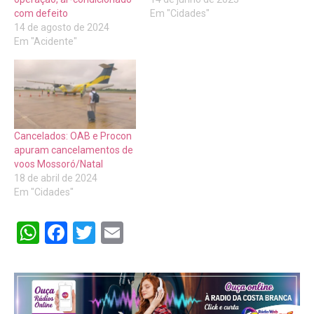
com defeito
Em "Cidades"
14 de agosto de 2024
Em "Acidente"
Cancelados: OAB e Procon
apuram cancelamentos de
voos Mossoró/Natal
18 de abril de 2024
Em "Cidades"
WhatsApp
Facebook
Twitter
Email