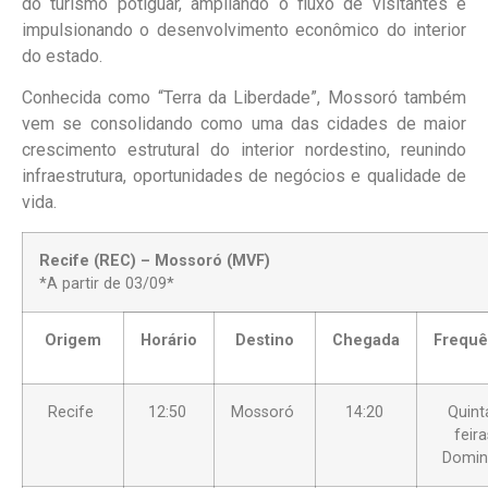
do turismo potiguar, ampliando o fluxo de visitantes e
impulsionando o desenvolvimento econômico do interior
do estado.
Conhecida como “Terra da Liberdade”, Mossoró também
vem se consolidando como uma das cidades de maior
crescimento estrutural do interior nordestino, reunindo
infraestrutura, oportunidades de negócios e qualidade de
vida.
Recife (REC) – Mossoró (MVF)
*A partir de 03/09*
Origem
Horário
Destino
Chegada
Frequê
Recife
12:50
Mossoró
14:20
Quint
feir
Domi