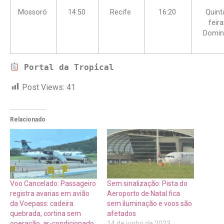
Mossoró
14:50
Recife
16:20
Quint
feir
Domi
Portal da Tropical
Post Views:
41
Relacionado
Voo Cancelado: Passageiro
Sem sinalização: Pista do
registra avarias em avião
Aeroporto de Natal fica
da Voepass: cadeira
sem iluminação e voos são
quebrada, cortina sem
afetados
operação, ar-condicionado
14 de junho de 2023