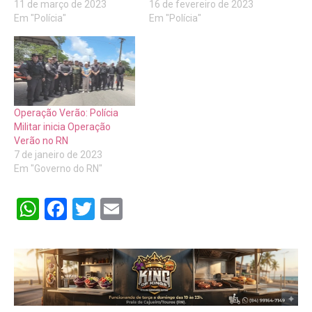
11 de março de 2023
16 de fevereiro de 2023
Em "Polícia"
Em "Polícia"
Operação Verão: Polícia
Militar inicia Operação
Verão no RN
7 de janeiro de 2023
Em "Governo do RN"
WhatsApp
Facebook
Twitter
Email