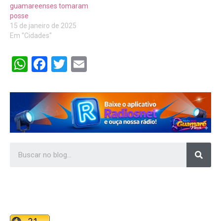
guamareenses tomaram
posse
15 de janeiro de 2025
Em "Cidades"
WhatsApp
Facebook
Twitter
Email