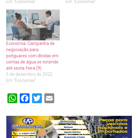
Em "Economia"
Em "Economia"
Economia: Campanha de
negociação para
potiguares com dívidas em
contas de água se estende
até sexta-feira (9)
5 de dezembro de 2022
Em "Economia"
WhatsApp
Facebook
Twitter
Email