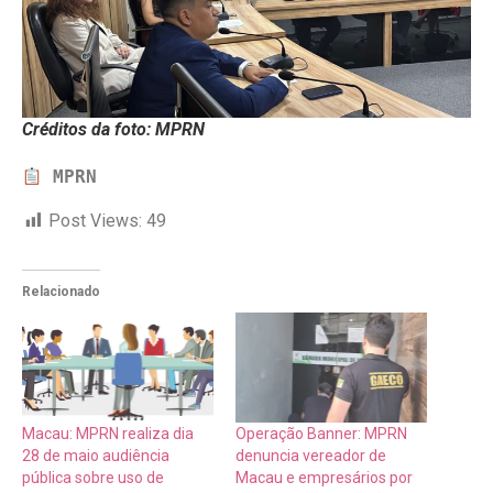
Créditos da foto: MPRN
MPRN
Post Views:
49
Relacionado
Macau: MPRN realiza dia
Operação Banner: MPRN
28 de maio audiência
denuncia vereador de
pública sobre uso de
Macau e empresários por