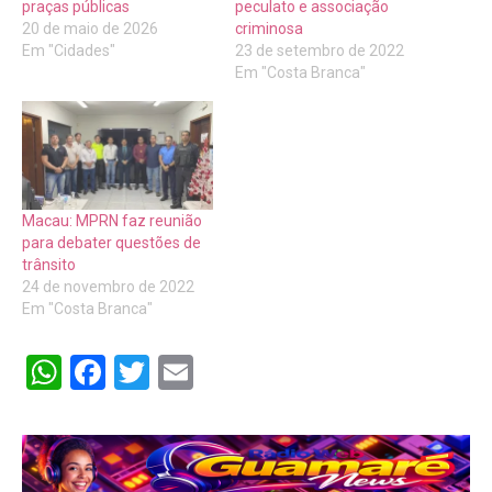
praças públicas
peculato e associação
20 de maio de 2026
criminosa
Em "Cidades"
23 de setembro de 2022
Em "Costa Branca"
Macau: MPRN faz reunião
para debater questões de
trânsito
24 de novembro de 2022
Em "Costa Branca"
WhatsApp
Facebook
Twitter
Email