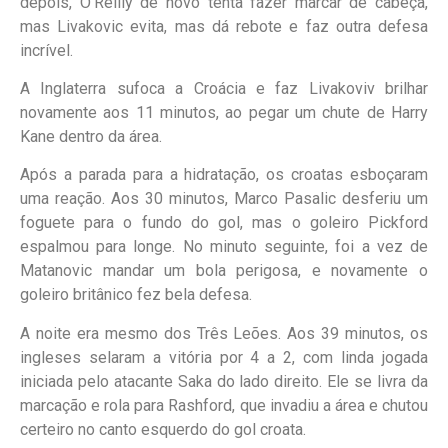
depois, O’Reilly de novo tenta fazer marcar de cabeça,
mas Livakovic evita, mas dá rebote e faz outra defesa
incrível.
A Inglaterra sufoca a Croácia e faz Livakoviv brilhar
novamente aos 11 minutos, ao pegar um chute de Harry
Kane dentro da área.
Após a parada para a hidratação, os croatas esboçaram
uma reação. Aos 30 minutos, Marco Pasalic desferiu um
foguete para o fundo do gol, mas o goleiro Pickford
espalmou para longe. No minuto seguinte, foi a vez de
Matanovic mandar um bola perigosa, e novamente o
goleiro britânico fez bela defesa.
A noite era mesmo dos Três Leões. Aos 39 minutos, os
ingleses selaram a vitória por 4 a 2, com linda jogada
iniciada pelo atacante Saka do lado direito. Ele se livra da
marcação e rola para Rashford, que invadiu a área e chutou
certeiro no canto esquerdo do gol croata.