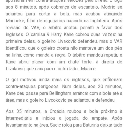
apostaram em contra-ataques velozes pela direita. E logo
aos 8 minutos, após cobrança de escanteio, Modric se
adiantou para cortar a bola, mas acabou atingindo
Madueke, filho de nigerianos nascido na Inglaterra. Após
revisão do VAR, o árbitro anotou pênalti a favor dos
ingleses. O camisa 9 Harry Kane cobrou duas vezes: na
primeira delas, o goleiro Livakovic defendeu, mas o VAR
identificou que o goleiro croata não manteve um dos pés
na linha, como manda a regra. O árbitro mandou repetir, e
Kane abriu placar com um chute forte, à direita de
Livakovic, que caiu para o outro lado. Musa e
O gol motivou ainda mais os ingleses, que enfileiram
contra-ataques perigosos. Num deles, aos 20 minutos,
Kane deu passe para Bellingham arrancar com a bola até a
área, mas o goleiro Livcokovic se adiantou e defendeu.
Aos 35 minutos, a Croácia roubou a bola próximo à
intermediária e iniciou a jogada do empate. Após
levantamento na área, Sucic rolou para Baturina deixar tudo