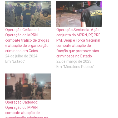
Operação Ceifador II:
Operação Sentinela: Ação
Operação do MPRN
conjunta do MPRN, PF, PRF,
combate tráfico de drogas
PM, Seap e Força Nacional
e atuação de organização
combate atuação de
criminosa em Caicó
facção que promove atos
24 de julho de 2024
criminosos no Estado
Em "Estado"
22 de março de 2023
Em "Ministério Publico"
Operação Cadeado:
Operação do MPRN
combate atuação de