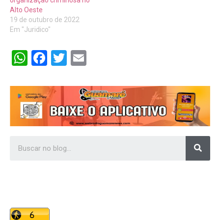
organização criminosa no
Alto Oeste
19 de outubro de 2022
Em "Juridico"
WhatsApp
Facebook
Twitter
Email