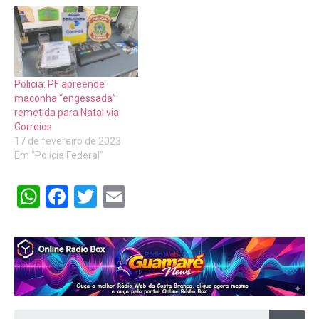
Policia: PF apreende
maconha “engessada”
remetida para Natal via
Correios
17 de fevereiro de 2023
Em "Polícia Federal"
WhatsApp
Facebook
Twitter
Email