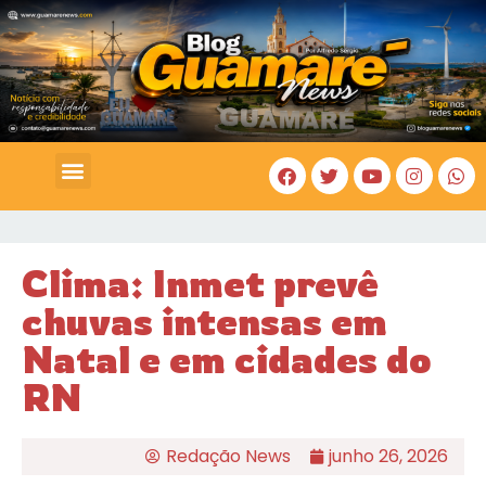
COSTA BRANCA
Clima: Inmet prevê
chuvas intensas em
Natal e em cidades do
RN
Redação News
junho 26, 2026