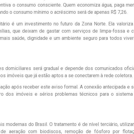
incentiva o consumo consciente. Quem economiza água, paga me
vando o consumo mínimo o acréscimo será de apenas R$ 7,26.
rio é um investimento no futuro da Zona Norte. Ela valoriza
mílias, que deixam de gastar com serviços de limpa-fossa e 
 mais saúde, dignidade e um ambiente seguro para todos vive
es domiciliares será gradual e depende dos comunicados oficia
os imóveis que já estão aptos a se conectarem à rede coletora.
ligação após receber este aviso formal. A conexão antecipada e 
tro dos imóveis e sérios problemas técnicos para o sistema
 modernas do Brasil. O tratamento é de nível terciário, utiliza
e aeração com biodiscos, remoção de fósforo por flotaç