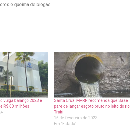
dores e queima de biogás.
divulga balanço 2023 e
Santa Cruz: MPRN recomenda que Saae
de R$ 63 milhões
pare de lançar esgoto bruto no leito do rio
24
Trairi
16 de fevereiro de 2023
Em "Estado"