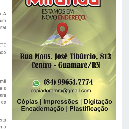
. A
 um
tal
ETE
ndo
mil
eis
ara
 as
stá
umo