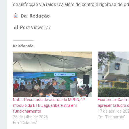
desinfecção via raios UV, além de controle rigoroso de o
Da Redação
Post Views:
27
Relacionado
Natal: Resultado de acordo do MPRN, 1º
Economia: Caern 
módulo da ETE Jaguaribe entra em
apresenta lucro 
funcionamento
17 de abril de 20
25 de julho de 2026
Em "Economia"
Em "Cidades"