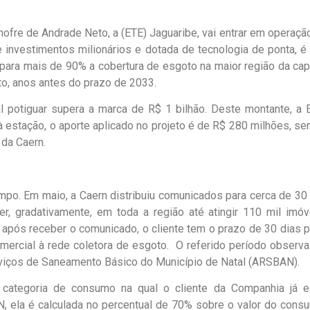
fre de Andrade Neto, a (ETE) Jaguaribe, vai entrar em operação
investimentos milionários e dotada de tecnologia de ponta, é
ara mais de 90% a cobertura de esgoto na maior região da capi
o, anos antes do prazo de 2033.
al potiguar supera a marca de R$ 1 bilhão. Deste montante, a 
estação, o aporte aplicado no projeto é de R$ 280 milhões, se
da Caern.
po. Em maio, a Caern distribuiu comunicados para cerca de 30 
r, gradativamente, em toda a região até atingir 110 mil imóv
 após receber o comunicado, o cliente tem o prazo de 30 dias p
omercial à rede coletora de esgoto. O referido período observa
rviços de Saneamento Básico do Município de Natal (ARSBAN).
categoria de consumo na qual o cliente da Companhia já e
 ela é calculada no percentual de 70% sobre o valor do cons