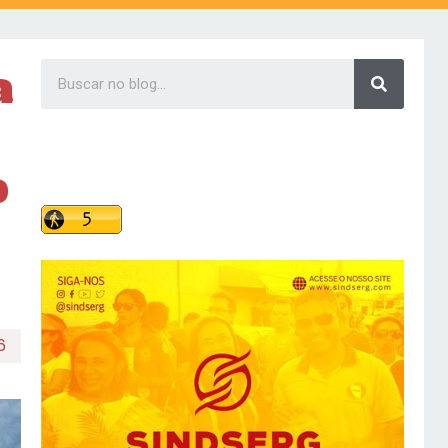
a
o
6