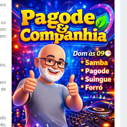
nos
 os
com
rem
is,
sem
 de
ndo
ão,