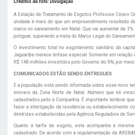
Créditos da foto: Divulgação
A Estação de Tratamento de Esgotos Professor Cícero Ono
unidade é mais do que um empreendimento resultado de 
marco no saneamento em Natal. Que vai aumentar de 3% p
potiguar, superando a meta do Marco Legal do Saneament
O investimento total no esgotamento sanitário da capit
Jaguaribe merece ênfase especial. Somente em relação à 
R$ 148 milhões investidos pelo Governo do RN, por meio 
COMUNICADOS ESTÃO SENDO ENTREGUES
E a população está sendo informada sobre esse novo tem
imóveis da Zona Norte de Natal. Número que irá cresce
cadastrados junto à Companhia. É importante lembrar que
fazer a interligação da residência ou estabelecimento c
diretrizes estabelecidas pela Agência Reguladora de Se
Quanto à tarifa de esgoto, esta acompanha a mesma 
cadastrado. De acordo com a regulamentação da ARSBAN,