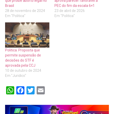
que proíbe aborto legal no
aprova parecer favorável à
Brasil
PEC do fim da escala 6×1
28 de novembro de 2024
23 de abril de 2026
Em "Politica"
Em "Politica"
Politica: Proposta que
permite suspensão de
decisões do STF é
aprovada pela CCJ
10 de outubro de 2024
Em "Juridico"
WhatsApp
Facebook
Twitter
Email