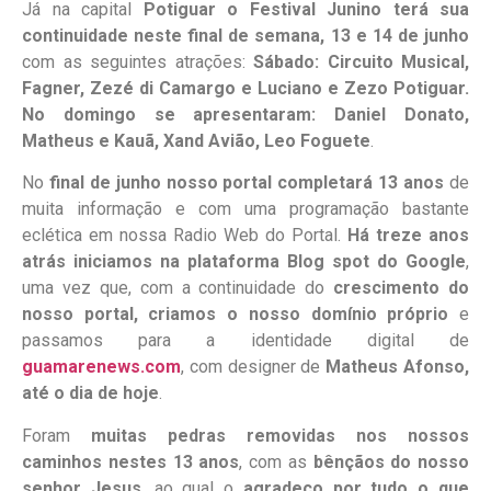
Já na capital
Potiguar o Festival Junino terá sua
continuidade neste final de semana, 13 e 14 de junho
com as seguintes atrações:
Sábado: Circuito Musical,
Fagner, Zezé di Camargo e Luciano e Zezo Potiguar.
No domingo se apresentaram: Daniel Donato,
Matheus e Kauã, Xand Avião, Leo Foguete
.
No
final de junho nosso portal completará 13 anos
de
muita informação e com uma programação bastante
eclética em nossa Radio Web do Portal.
Há treze anos
atrás iniciamos na plataforma Blog spot do Google
,
uma vez que, com a continuidade do
crescimento do
nosso portal, criamos o nosso domínio próprio
e
passamos para a identidade digital de
guamarenews.com
, com designer de
Matheus Afonso,
até o dia de hoje
.
Foram
muitas pedras removidas nos nossos
caminhos nestes 13 anos
, com as
bênçãos do nosso
senhor Jesus
, ao qual o
agradeço por tudo o que