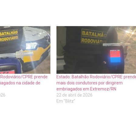
o Rodoviário/CPRE prende
Estado: Batalhão Rodoviário/CPRE prend
iagados na cidade de
mais dois condutores por dirigirem
embriagados em Extremoz/RN
026
22 de abril de 2026
Em "Blitz"