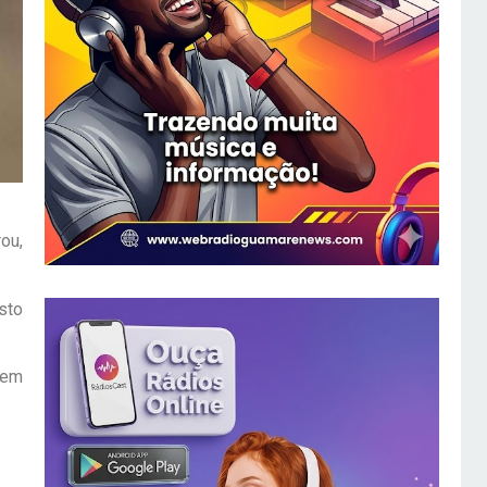
ou,
sto
 em