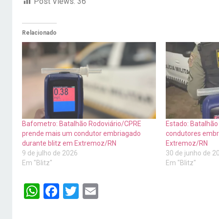
Post Views:
36
Relacionado
Bafometro: Batalhão Rodoviário/CPRE
Estado: Batalhã
prende mais um condutor embriagado
condutores embr
durante blitz em Extremoz/RN
Extremoz/RN
9 de julho de 2026
30 de junho de 2
Em "Blitz"
Em "Blitz"
WhatsApp
Facebook
Twitter
Email