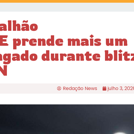
alhão
E prende mais um
gado durante blit
N
Redação News
julho 3, 202