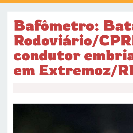
Bafômetro: Bat
Rodoviário/CPR
condutor embria
em Extremoz/R