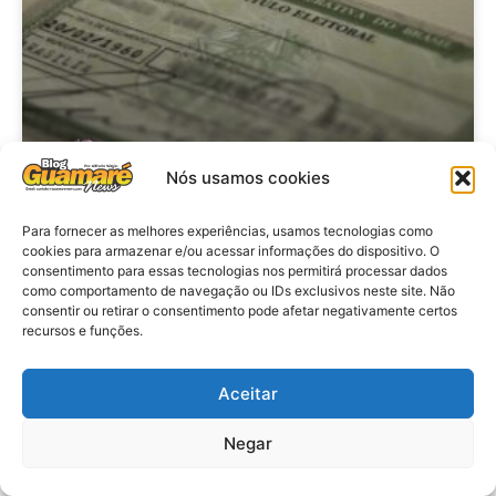
Nós usamos cookies
Brasil: Policia Federal investiga
Para fornecer as melhores experiências, usamos tecnologias como
cookies para armazenar e/ou acessar informações do dispositivo. O
753 casos de crimes eleitorais
consentimento para essas tecnologias nos permitirá processar dados
antes das eleições
como comportamento de navegação ou IDs exclusivos neste site. Não
consentir ou retirar o consentimento pode afetar negativamente certos
recursos e funções.
VER MATÉRIA »
Aceitar
28 de julho de 2026
Negar