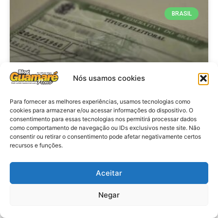
BRASIL
Nós usamos cookies
Para fornecer as melhores experiências, usamos tecnologias como
cookies para armazenar e/ou acessar informações do dispositivo. O
consentimento para essas tecnologias nos permitirá processar dados
Brasil: Policia Federal investiga
como comportamento de navegação ou IDs exclusivos neste site. Não
753 casos de crimes eleitorais
consentir ou retirar o consentimento pode afetar negativamente certos
recursos e funções.
antes das eleições
Aceitar
VER MATÉRIA »
Negar
28 de julho de 2026