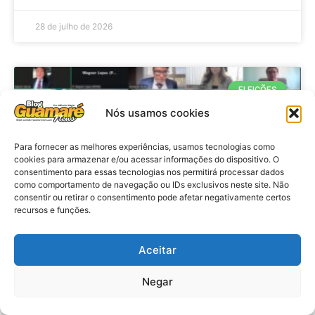
28 de julho de 2026
ELEIÇÕES
Nós usamos cookies
Para fornecer as melhores experiências, usamos tecnologias como
cookies para armazenar e/ou acessar informações do dispositivo. O
consentimento para essas tecnologias nos permitirá processar dados
como comportamento de navegação ou IDs exclusivos neste site. Não
consentir ou retirar o consentimento pode afetar negativamente certos
recursos e funções.
Eleições 2026: procuradores e
Aceitar
promotores eleitorais realizam
Negar
reunião de alinhamento no RN