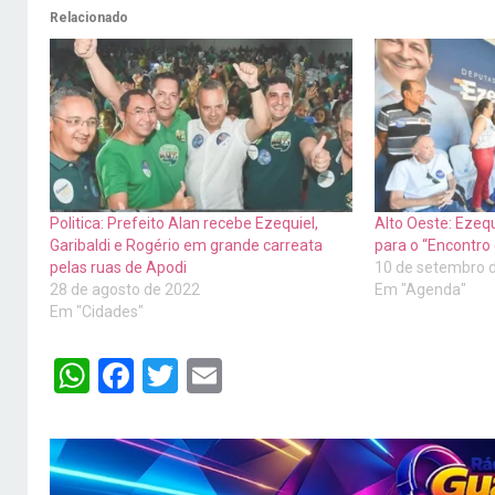
Relacionado
Politica: Prefeito Alan recebe Ezequiel,
Alto Oeste: Ezeq
Garibaldi e Rogério em grande carreata
para o “Encontro 
pelas ruas de Apodi
10 de setembro 
28 de agosto de 2022
Em "Agenda"
Em "Cidades"
WhatsApp
Facebook
Twitter
Email