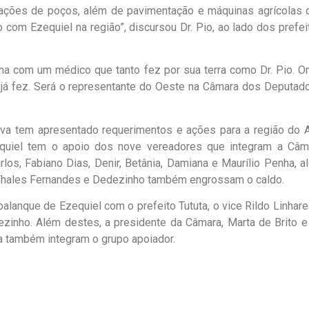
rações de poços, além de pavimentação e máquinas agrícolas 
om Ezequiel na região”, discursou Dr. Pio, ao lado dos prefei
ha com um médico que tanto fez por sua terra como Dr. Pio. O
á fez. Será o representante do Oeste na Câmara dos Deputado
iva tem apresentado requerimentos e ações para a região do A
zequiel tem o apoio dos nove vereadores que integram a Câm
rlos, Fabiano Dias, Denir, Betânia, Damiana e Maurílio Penha, a
s Thales Fernandes e Dedezinho também engrossam o caldo.
alanque de Ezequiel com o prefeito Tututa, o vice Rildo Linhare
ezinho. Além destes, a presidente da Câmara, Marta de Brito e
ha também integram o grupo apoiador.