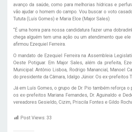
avanço da saúde, como para melhorias hídricas e perfu
vão ajudar o homem do campo. Vou buscar o voto casado c
Tututa (Luís Gomes) e Maria Elce (Major Sales).
“É uma honra para nossa candidatura fazer uma dobradin
chega alguém tem uma ação ou um atendimento que ele j
afirmou Ezequiel Ferreira.
O mandato de Ezequiel Ferreira na Assembleia Legislat
Oeste Potiguar. Em Major Sales, além da prefeita, E
Municipal: Antônio Lisboa, Rodrigo Manancial, Manoel Ca
do presidente da Câmara, Idalgo Júnior. Os ex-prefeito
Já em Luís Gomes, o grupo de Dr. Pio também reforça o p
os ex-prefeitos Mariana Fernandes, Dr. Aguinaldo e Ded
vereadores Gesieldo, Cizim, Priscila Fontes e Gildo Roc
Post Views:
33