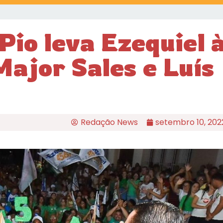
Pio leva Ezequiel 
Major Sales e Luís
Redação News
setembro 10, 202