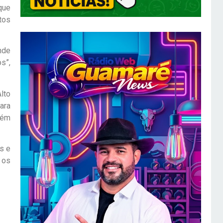
que
tos
nde
s”,
lto
ara
lém
s e
 os