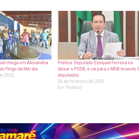
uiel chega em Alexandria
Politica: Deputado Ezequiel Ferreira ira
do Pingo da Mei dia
deixar o PSDB, e vai para o MDB levando 
de 2022
deputados
26 de fevereiro de 2025
Em "Politica"