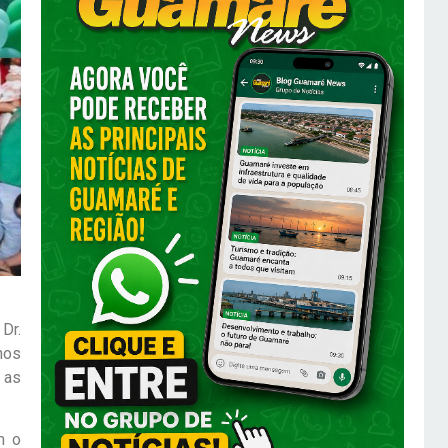
Dr.
nos
 as
m o