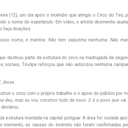
eira (12), um dia após o incêndio que atingiu o Circo do Tirú, p
ndo o nome do espetáculo. Em vídeo, o artista desmentiu qualq
o faça doações.
nosso nome, é mentira. Não tem vaquinha nenhuma. Não ma
ue destruiu parte da estrutura do circo na madrugada da segun
es sociais, Tirulipa reforçou que não autorizou nenhuma campa
”, disse.
truir o circo com o próprio trabalho e o apoio do público por m
me deu, mas eu vou construir tudo de novo. E é o povo que vai
, declarou.
da estrutura montada na capital potiguar. A área foi isolada apó
é o momento, as causas do incêndio não foram confirmadas pe