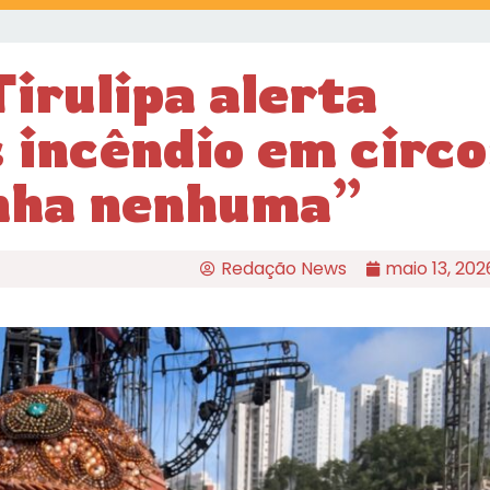
Tirulipa alerta
 incêndio em circo
nha nenhuma”
Redação News
maio 13, 202