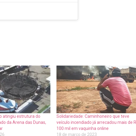
o atingiu estrutura do
Solidariedade: Caminhoneiro que teve
lado da Arena das Dunas,
veículo incendiado já arrecadou mais de 
ar
100 mil em vaquinha online
026
18 de março de 2023