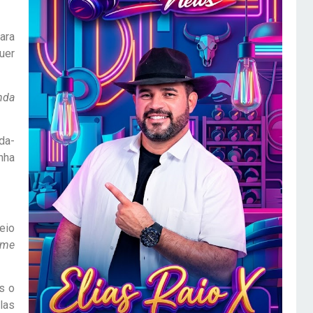
ara
uer
nda
da-
nha
eio
 me
s o
las