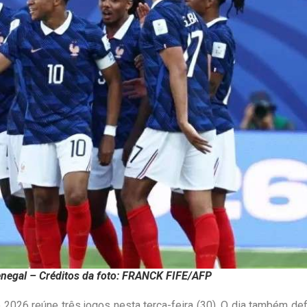
negal – Créditos da foto: FRANCK FIFE/AFP
 2026 reúne três jogos nesta terça-feira (30). O dia também def