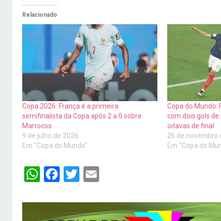
Relacionado
Copa 2026: França é a primeira
Copa do Mundo: 
semifinalista da Copa após 2 a 0 sobre
com dois gols de
Marrocos
oitavas de final
9 de julho de 2026
26 de novembro 
Em "Copa do Mundo"
Em "Copa do Mu
WhatsApp
Facebook
Twitter
Email