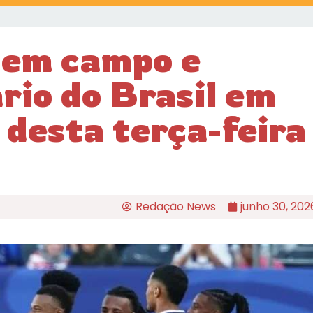
 em campo e
rio do Brasil em
 desta terça-feira
Redação News
junho 30, 202