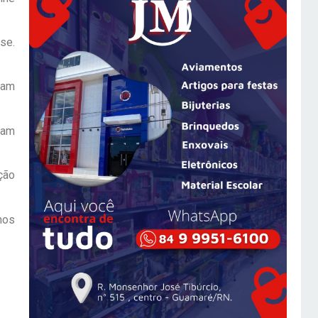
se.
dam
ram
ção
nos