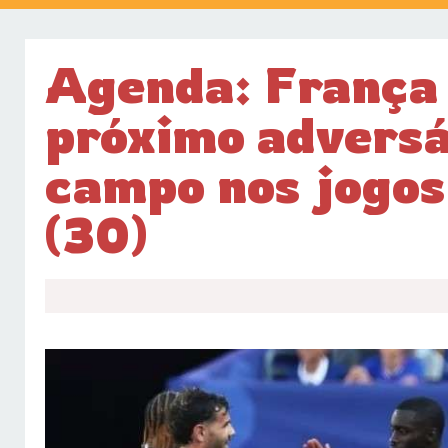
Agenda: França
próximo adversá
campo nos jogos
(30)