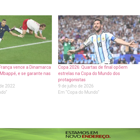
França vence a Dinamarca
Copa 2026: Quartas de final opõem
 Mbappé, e se garante nas
estrelas na Copa do Mundo dos
protagonistas
de 2022
9 de julho de 2026
ndo"
Em "Copa do Mundo"