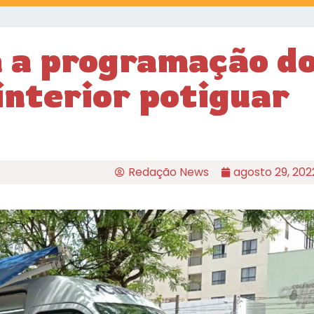
 a programação d
interior potiguar
Redação News
agosto 29, 202