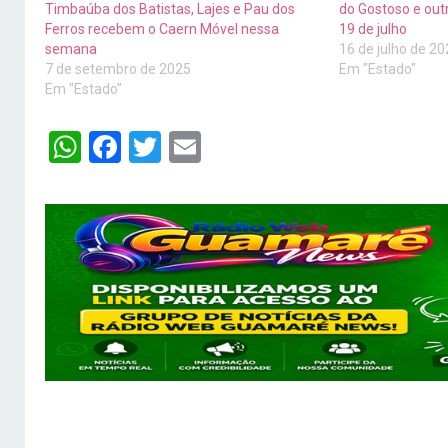
Timbaúba dos Batistas, Lajes e Pau dos
do Gostoso e out
Ferros recebem o Caern Móvel nessa
19 de julho
semana
16 de julho de 2
7 de setembro de 2025
Em "Estado"
Em "Estado"
WhatsApp
Facebook
Twitter
Email