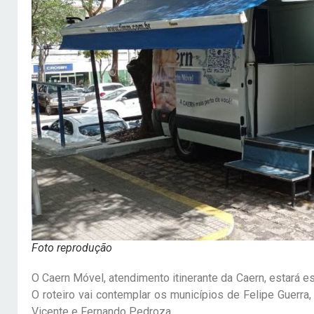
Foto reprodução
O Caern Móvel, atendimento itinerante da Caern, estará 
O roteiro vai contemplar os municípios de Felipe Guerra
Vicente e Fernando Pedroza.