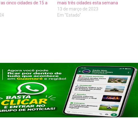
ras cinco cidades de 15 a
mais três cidades esta semana
13 de março de 2023
024
Em "Estado"