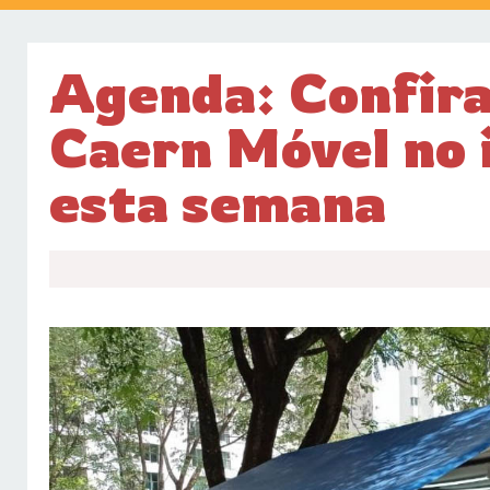
Agenda: Confira
Caern Móvel no 
esta semana