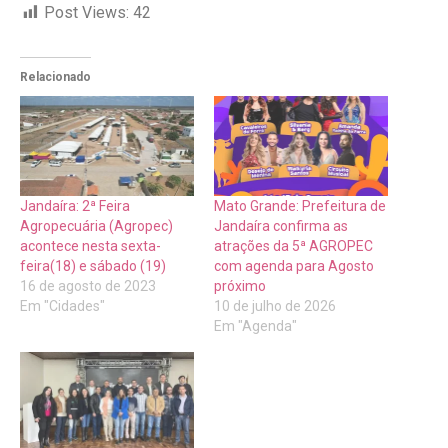
Post Views:
42
Relacionado
Jandaíra: 2ª Feira
Mato Grande: Prefeitura de
Agropecuária (Agropec)
Jandaíra confirma as
acontece nesta sexta-
atrações da 5ª AGROPEC
feira(18) e sábado (19)
com agenda para Agosto
16 de agosto de 2023
próximo
Em "Cidades"
10 de julho de 2026
Em "Agenda"