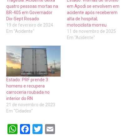
Tragédia: Acidente deixa
Estado: Vítimas de tiroteio
quatro pessoas mortas na
em Apodi se envolvem em
BR-405 em Governador
acidente após receberem
Dix-Sept Rosado
alta de hospital;
19 de fevereiro de 2024
motociclista morreu
Em "Acidente"
11 de novembro de 2025
Em "Acidente"
Estado: PRF prende 3
homens e recupera
carroceria roubada no
interior do RN
21 de novembro de 2023
Em "Cidades"
WhatsApp
Facebook
Twitter
Email