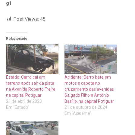
g1
Post Views:
45
Relacionado
Estado: Carro cai em
Acidente: Carro bate em
terreno após sair da pista
motos e capota no
na Avenida Roberto Freire
cruzamento das avenidas
na capital Potiguar
Salgado Filho e Antônio
21 de abril de 2023
Basílio, na capital Potiguar
Em "Estado"
21 de outubro de 2024
Em "Acidente"