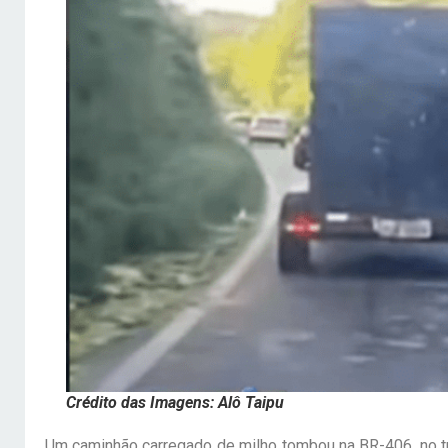
Crédito das Imagens: Alô Taipu
Um caminhão carregado de milho tombou na BR-406, no tr