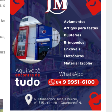
s o
 As
os,
sas