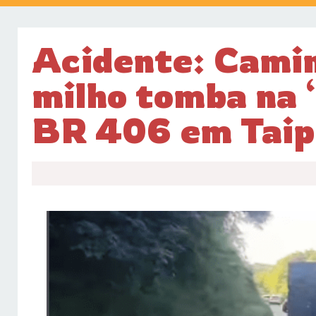
Acidente: Cami
milho tomba na 
BR 406 em Tai