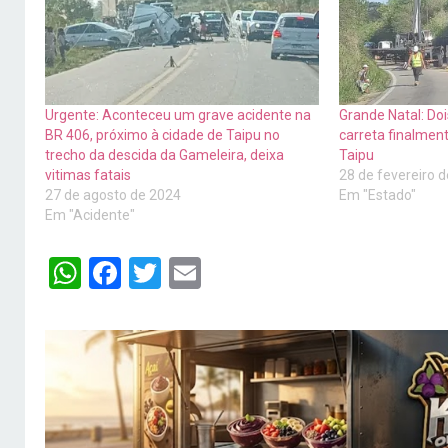
Urgente: Aconteceu um grave acidente na
Grande Natal: Doi
BR 406, próximo à cidade de Taipu no
carreta finalmen
trecho da descida da Gameleira, deixa
Taipu
vitimas fatais
28 de fevereiro 
27 de agosto de 2024
Em "Estado"
Em "Acidente"
WhatsApp
Facebook
Twitter
Email