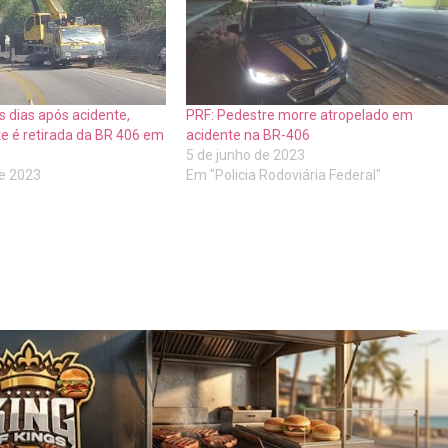
s dias após acidente,
PRF: Pedestre morre atropelado em
te é retirada da BR 406 em
acidente na BR-406
5 de junho de 2023
de 2023
Em "Policia Rodoviária Federal"