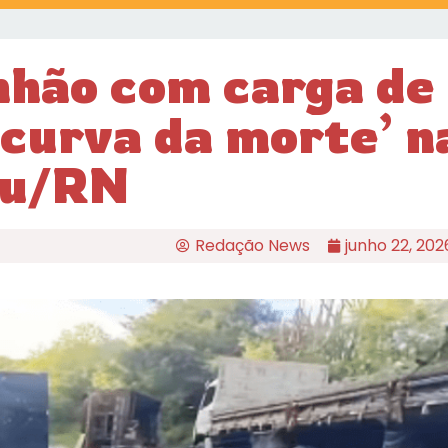
nhão com carga de
‘curva da morte’ n
pu/RN
Redação News
junho 22, 202