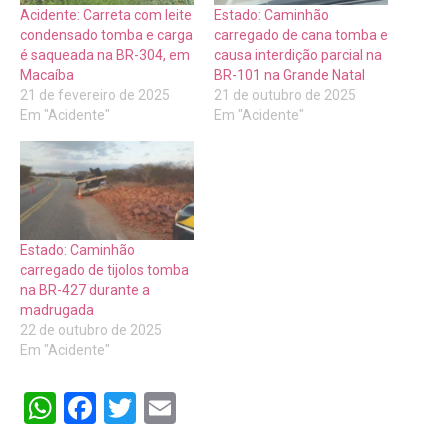
Acidente: Carreta com leite
Estado: Caminhão
condensado tomba e carga
carregado de cana tomba e
é saqueada na BR-304, em
causa interdição parcial na
Macaíba
BR-101 na Grande Natal
21 de fevereiro de 2025
21 de outubro de 2025
Em "Acidente"
Em "Acidente"
Estado: Caminhão
carregado de tijolos tomba
na BR-427 durante a
madrugada
22 de outubro de 2025
Em "Acidente"
WhatsApp
Facebook
Twitter
Email