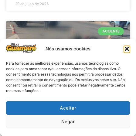
29 de julho de 2026
ACIDENTE
Nós usamos cookies
Para fornecer as melhores experiências, usamos tecnologias como
cookies para armazenar e/ou acessar informações do dispositivo. O
consentimento para essas tecnologias nos permitirá processar dados
como comportamento de navegação ou IDs exclusivos neste site. Não
consentir ou retirar o consentimento pode afetar negativamente certos
recursos e funções.
Acidente: A caminho do trabalho
professora se envolve em
Aceitar
acidente e vai a obito na RN 118
Negar
no Alto do Rodrigues, RN