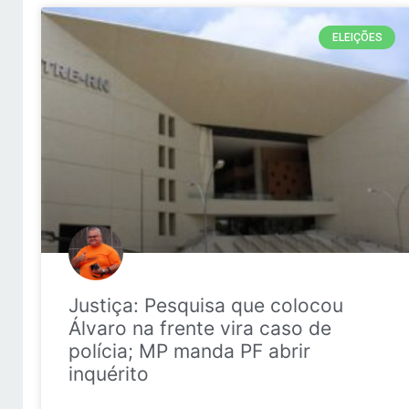
ELEIÇÕES
Justiça: Pesquisa que colocou
Álvaro na frente vira caso de
polícia; MP manda PF abrir
inquérito