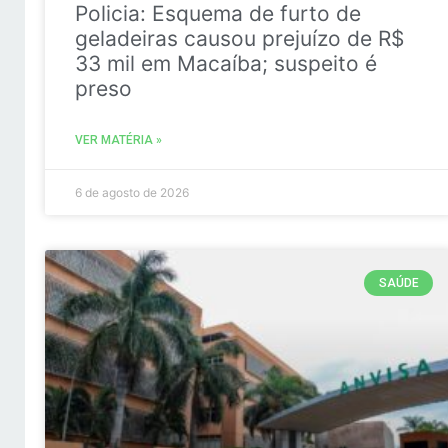
Policia: Esquema de furto de
geladeiras causou prejuízo de R$
33 mil em Macaíba; suspeito é
preso
VER MATÉRIA »
6 de agosto de 2026
SAÚDE