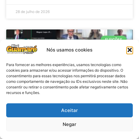
28 de julho de 2026
ELEIÇÕES
Nós usamos cookies
Para fornecer as melhores experiências, usamos tecnologias como
cookies para armazenar e/ou acessar informações do dispositivo. O
consentimento para essas tecnologias nos permitirá processar dados
como comportamento de navegação ou IDs exclusivos neste site. Não
consentir ou retirar o consentimento pode afetar negativamente certos
recursos e funções.
Eleições 2026: procuradores e
Aceitar
promotores eleitorais realizam
Negar
reunião de alinhamento no RN