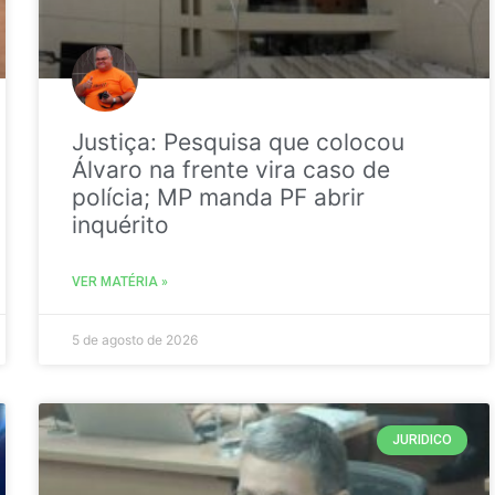
Justiça: Pesquisa que colocou
Álvaro na frente vira caso de
polícia; MP manda PF abrir
inquérito
VER MATÉRIA »
5 de agosto de 2026
JURIDICO