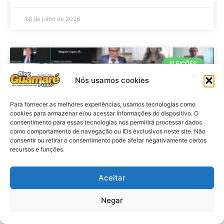
28 de julho de 2026
ELEIÇÕES
Nós usamos cookies
Para fornecer as melhores experiências, usamos tecnologias como
cookies para armazenar e/ou acessar informações do dispositivo. O
consentimento para essas tecnologias nos permitirá processar dados
como comportamento de navegação ou IDs exclusivos neste site. Não
consentir ou retirar o consentimento pode afetar negativamente certos
recursos e funções.
Eleições 2026: procuradores e
Aceitar
promotores eleitorais realizam
Negar
reunião de alinhamento no RN