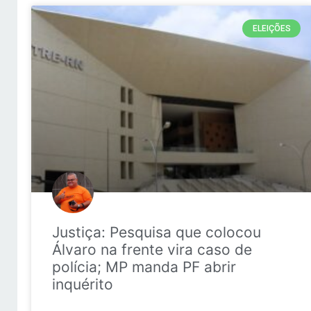
ELEIÇÕES
Justiça: Pesquisa que colocou
Álvaro na frente vira caso de
polícia; MP manda PF abrir
inquérito