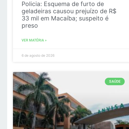
Policia: Esquema de furto de
geladeiras causou prejuízo de R$
33 mil em Macaíba; suspeito é
preso
VER MATÉRIA »
6 de agosto de 2026
SAÚDE