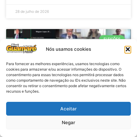
28 de julho de 2026
ELEIÇÕES
Nós usamos cookies
Para fornecer as melhores experiências, usamos tecnologias como
cookies para armazenar e/ou acessar informações do dispositivo. O
consentimento para essas tecnologias nos permitirá processar dados
como comportamento de navegação ou IDs exclusivos neste site. Não
consentir ou retirar o consentimento pode afetar negativamente certos
recursos e funções.
Eleições 2026: procuradores e
Aceitar
promotores eleitorais realizam
Negar
reunião de alinhamento no RN